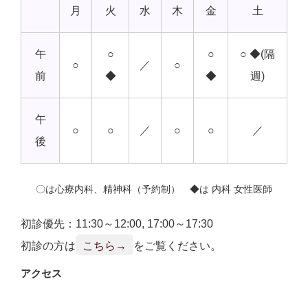
月
火
水
木
金
土
午
○
○
○ ◆(隔
○
／
○
前
◆
◆
週)
午
○
○
／
○
○
／
後
〇は心療内科、精神科（予約制） ◆は 内科 女性医師
初診優先：11:30～12:00, 17:00～17:30
初診の方は
こちら→
をご覧ください。
アクセス