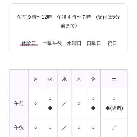
午前９時〜12時 午後４時〜７時 (受付は5分
前まで)
休診日
土曜午後 水曜日 日曜日 祝日
月
火
水
木
金
土
○
○
○
午前
○
／
○
◆
◆
◆(隔週)
午後
○
○
／
○
○
／