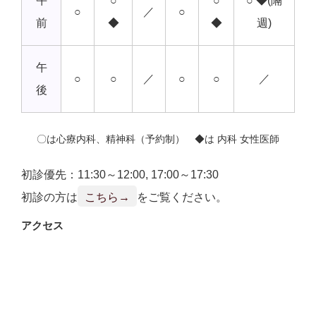
午
○
○
○ ◆(隔
○
／
○
前
◆
◆
週)
午
○
○
／
○
○
／
後
〇は心療内科、精神科（予約制） ◆は 内科 女性医師
初診優先：11:30～12:00, 17:00～17:30
初診の方は
こちら→
をご覧ください。
アクセス