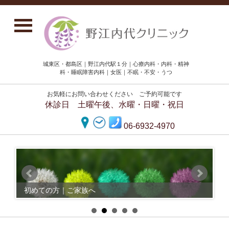
城東区・都島区｜野江内代駅１分｜心療内科・内科・精神
科・睡眠障害内科｜女医｜不眠・不安・うつ
お気軽にお問い合わせください ご予約可能です
休診日 土曜午後、水曜・日曜・祝日
06-6932-4970
初めての方｜ご家族へ
扱