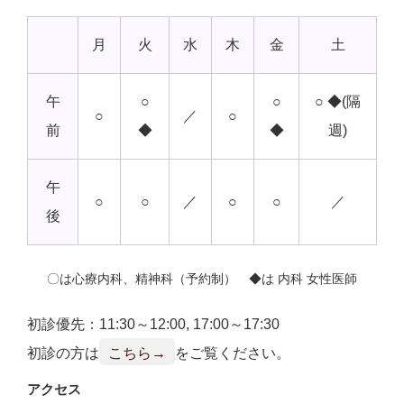
月
火
水
木
金
土
午
○
○
○ ◆(隔
○
／
○
前
◆
◆
週)
午
○
○
／
○
○
／
後
〇は心療内科、精神科（予約制） ◆は 内科 女性医師
初診優先：11:30～12:00, 17:00～17:30
初診の方は
こちら→
をご覧ください。
アクセス