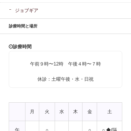
ジョブギア
診療時間と場所
診療時間
午前９時〜12時 午後４時〜７時
休診：土曜午後・水・日祝
月
火
水
木
金
土
午
○
○
○ ◆(隔