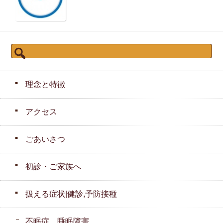
検
索:
理念と特徴
アクセス
ごあいさつ
初診・ご家族へ
扱える症状|健診,予防接種
不眠症 睡眠障害