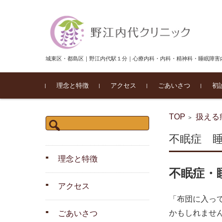
城東区・都島区｜野江内代駅１分｜心療内科・内科・精神科・睡眠障害
コンテンツに移動
理念と特徴
アクセス
ごあいさつ
初
TOP
扱える
>
検
索:
不眠症 
理念と特徴
不眠症・
アクセス
「布団に入っ
かもしれませ
ごあいさつ