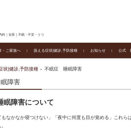
内科｜女医｜不眠・不安・うつ
診・ご家族へ
扱える症状|健診,予防接種
お知らせ
公式 
不眠症 睡眠障害
うつ状態 うつ病
不安・パニック・社会不安
内科、健診、予防接種
カウンセリング
物忘れ・認知症
躁うつ病
大人の発達障害
統合失調症
働く人のうつと不安・適応
強迫症
禁煙外来（保険適用）
メンタルヘルス産業医
治療・復職サポートプロ
ストレスチェック等面談
ジョブギ
症状|健診,予防接種
不眠症 睡眠障害
>
障害
ラム
睡眠障害
睡眠障害について
てもなかなか寝つけない」「夜中に何度も目が覚める」これら
ん。