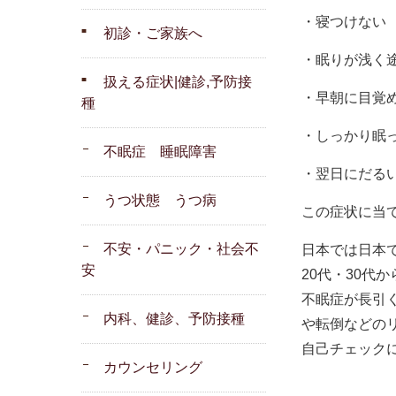
・寝つけない
初診・ご家族へ
・眠りが浅く
扱える症状|健診,予防接
・早朝に目覚
種
・しっかり眠
不眠症 睡眠障害
・翌日にだる
うつ状態 うつ病
この症状に当
不安・パニック・社会不
日本では日本
安
20代・30代
不眠症が長引
内科、健診、予防接種
や転倒などの
自己チェック
カウンセリング