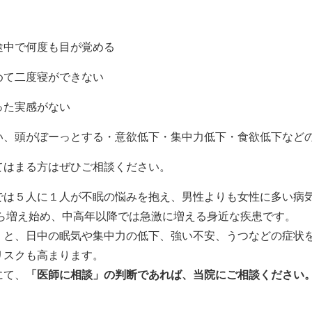
途中で何度も目が覚める
めて二度寝ができない
った実感がない
い、頭がぼーっとする・意欲低下・集中力低下・食欲低下など
てはまる方はぜひご相談ください。
では５人に１人が不眠の悩みを抱え、男性よりも女性に多い病
から増え始め、中高年以降では急激に増える身近な疾患です。
くと、日中の眠気や集中力の低下、強い不安、うつなどの症状
リスクも高まります。
にて、
「医師に相談」の判断であれば、当院にご相談ください